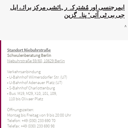
ایمرجنسی اور مُشترکہ رہائشی مرکز برائے ایل
جی بی ٹی آئی* پناہ گزین
^
Standort Niebuhrstraße
Schwulenberatung Berlin
Niebuhrstraße 59/60, 10629 Berlin
Verkehrsanbindung
• U-Bahnhof Wilmersdorfer Str. (U7)
• U-Bahnhof Adenauer Platz (U7)
• S-Bahnhof Charlottenburg
• Bus: M19, M29, X10, 101, 109,
110 bis Olivaer Platz
Öffnungszeiten:
Montag bis Freitag von 9 bis 20:00 Uhr
Telefon: +49 (030) 233 690 70
Telefax: +49 (030) 233 690 98