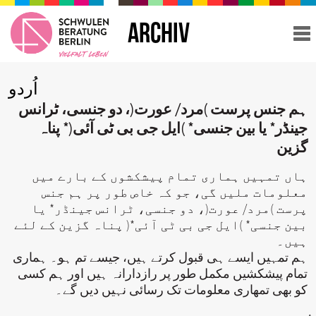
ARCHIV
اُردو
ہم جنس پرست )مرد/ عورت(، دو جنسی، ٹرانس
جینڈر* یا بین جنسی* )ایل جی بی ٹی آئی(* پناہ
گزین
ہاں تمہیں ہماری تمام پیشکشوں کے بارے میں
معلومات ملیں گی، جو کہ خاص طور پر ہم جنس
پرست )مرد/ عورت(، دو جنسی، ٹرانس جینڈر* یا
بین جنسی* )ایل جی بی ٹی آئی*( پناہ گزین کے لئے
ہیں۔
ہم تمہیں ایسے ہی قبول کرتے ہیں، جیسے تم ہو۔ ہماری
تمام پیشکشیں مکمل طور پر رازدارانہ ہیں اور ہم کسی
کو بھی تمھاری معلومات تک رسائی نہیں دیں گے۔