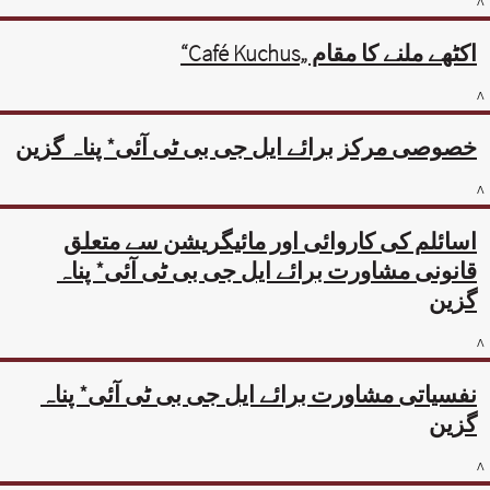
^
اکٹھے ملنے کا مقام „Café Kuchus“
^
خصوصی مرکز برائے ایل جی بی ٹی آئی* پناہ گزین
^
اسائلم کی کاروائی اور مائیگریشن سے متعلق
قانونی مشاورت برائے ایل جی بی ٹی آئی* پناہ
گزین
^
نفسیاتی مشاورت برائے ایل جی بی ٹی آئی* پناہ
گزین
^