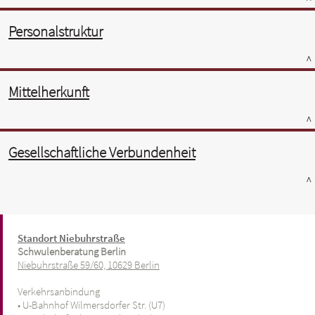
Personalstruktur
^
Mittelherkunft
^
Gesellschaftliche Verbundenheit
^
Standort Niebuhrstraße
Schwulenberatung Berlin
Niebuhrstraße 59/60, 10629 Berlin
Verkehrsanbindung
• U-Bahnhof Wilmersdorfer Str. (U7)